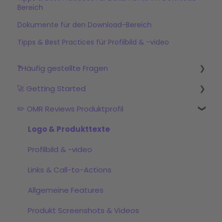
Bereich
Dokumente für den Download-Bereich
Tipps & Best Practices für Profilbild & -video
❓Häufig gestellte Fragen
🚀 Getting Started
Was ist OMR Reviews?
✏️ OMR Reviews Produktprofil
Welche Pakete & Services werden angeboten?
Schritt 1: Profil einrichten im OMR Manager
OMR Reviews Produktprofil
Schritt 2: Bewertungskampagne starten
Logo & Produkttexte
Bewertungen
Schritt 3: Mit dem OMRviewer starten
Profilbild & -video
Badges
Links & Call-to-Actions
OMRviewer & Buyer-Intent-Daten
Allgemeine Features
AI Visibility Dashboard
Produkt Screenshots & Videos