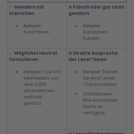
✅
Gendern mit
❌
Falsch oder gar nicht
Sternchen
gendern
Beispiel:
Beispiel:
Kund*innen
Kund:innen,
Kunden
✅
Möglichst neutral
❌
Direkte Ansprache
formulieren
der Leser*innen
Beispiel: Tool XYZ
Beispiel: Testen
wird bereits von
Sie jetzt unser
über 2.000
Tool kostenlos!
Unternehmen
Stattdessen:
weltweit
Eine kostenlose
genutzt.
Demo ist
verfügbar.
❌
Leere Werbephrasen