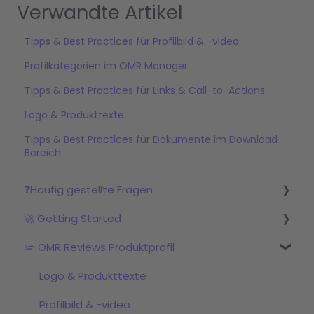
Verwandte Artikel
Tipps & Best Practices für Profilbild & -video
Profilkategorien im OMR Manager
Tipps & Best Practices für Links & Call-to-Actions
Logo & Produkttexte
Tipps & Best Practices für Dokumente im Download-
Bereich
❓Häufig gestellte Fragen
🚀 Getting Started
Was ist OMR Reviews?
✏️ OMR Reviews Produktprofil
Welche Pakete & Services werden angeboten?
Schritt 1: Profil einrichten im OMR Manager
OMR Reviews Produktprofil
Schritt 2: Bewertungskampagne starten
Logo & Produkttexte
Bewertungen
Schritt 3: Mit dem OMRviewer starten
Profilbild & -video