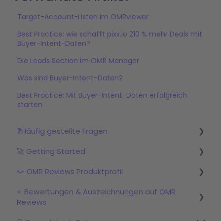
Target-Account-Listen im OMRviewer
Best Practice: wie schafft pixx.io 210 % mehr Deals mit
Buyer-Intent-Daten?
Die Leads Section im OMR Manager
Was sind Buyer-Intent-Daten?
Best Practice: Mit Buyer-Intent-Daten erfolgreich
starten
❓Häufig gestellte Fragen
🚀 Getting Started
Was ist OMR Reviews?
✏️ OMR Reviews Produktprofil
Welche Pakete & Services werden angeboten?
Schritt 1: Profil einrichten im OMR Manager
⭐ Bewertungen & Auszeichnungen auf OMR
OMR Reviews Produktprofil
Schritt 2: Bewertungskampagne starten
Logo & Produkttexte
Reviews
Bewertungen
Schritt 3: Mit dem OMRviewer starten
Profilbild & -video