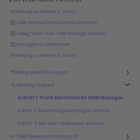
Einleitung zu deinem 3. Schritt
3️⃣ OMR Reviews Produktprofil einrichten
2️⃣ Kolleg*innen zum OMR Manager einladen
1️⃣ Einloggen im OMRviewer
Einleitung zu deinem 2. Schritt
❓Häufig gestellte Fragen
🚀 Getting Started
Was ist OMR Reviews?
Welche Pakete & Services werden angeboten?
Schritt 1: Profil einrichten im OMR Manager
OMR Reviews Produktprofil
Schritt 2: Bewertungskampagne starten
Bewertungen
Schritt 3: Mit dem OMRviewer starten
✏️ OMR Reviews Produktprofil
Badges