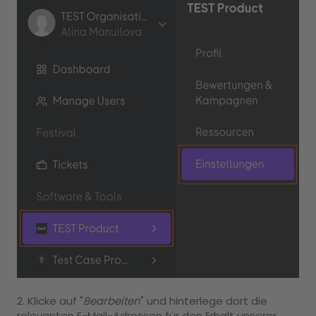
2. Klicke auf "
Bearbeiten
" und hinterlege dort die
relevanten E-Mail-Adressen für den Erhalt unserer