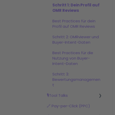
Links
Preispläne
AI Visibility Dashboard
Content Formate
Schritt 1: Dein Profil auf
Wie nutze ich Buyer-
OMR Reviews
Bewertungskampagnen
Dokumente
Sponsored Content
Intent-Daten
promoten
Best Practices für dein
OMR Reviews
Profilkategorien
Profil auf OMR Reviews
Auszeichnungen
(Badges)
Schritt 2: OMRviewer und
Buyer-Intent-Daten
Social-Proof-Marketing:
Bewertungen &
Best Practices für die
Auszeichnungen im
Nutzung von Buyer-
Marketingmix
Intent-Daten
Umgang mit
Schritt 3:
Kundenfeedback aus
Bewertungsmanagemen
Bewertungen
t
OMR Reviews
🎙️Tool Talks
Bewertungsprozess
🔗 Pay-per-Click (PPC)
Was sind die Tool Talks?
Bewertungsmanagemen
t im OMR Manager