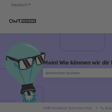
Deutsch
Untermenü für Übersetzungen anzeigen
Moin! Wie können wir dir
Es gibt keine Vorschläge, da das Su
OMR Reviews Success Hub
📞 Bus