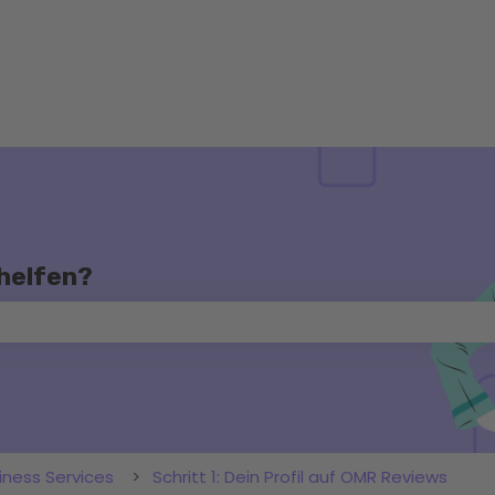
 helfen?
chfeld leer ist.
iness Services
Schritt 1: Dein Profil auf OMR Reviews