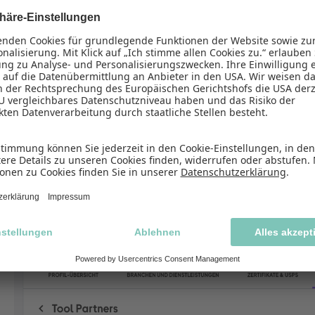
Du kannst maximal 24 verschiedene Tools in deinem Profil
Hinweis:
Wenn du eine Trusted Partner Platzierung g
nicht selbst einstellen. In der Regel schalten wir diese
Solltest das nicht der Fall sein, melde dich bitte bei
c
So fügst du Tool Partner hinzu
Schritt 1
Wechsle im OMR Manager in den Reiter
„Tool Partner“
un