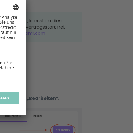
 hinterlegen.
ebucht hast, kannst du diese
 für dich zu Vertragsstart frei.
s-reviews@omr.com
d klicke auf
„Bearbeiten“
.