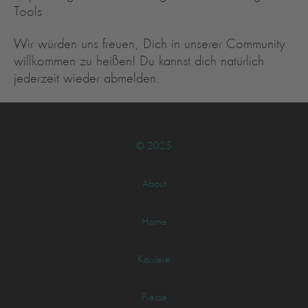
Tools
Wir würden uns freuen, Dich in unserer Community
willkommen zu heißen! Du kannst dich natürlich
jederzeit wieder abmelden.
© 2025
About
Home
Karriere
Presse