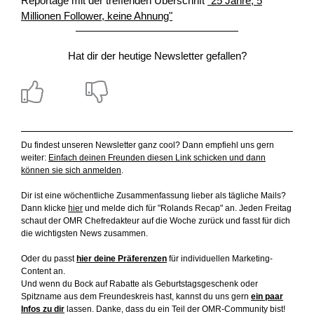
Reportage mit der treffenden Überschrift
"25 Jahre, 5
Millionen Follower, keine Ahnung"
Hat dir der heutige Newsletter gefallen?
Du findest unseren Newsletter ganz cool? Dann empfiehl uns gern
weiter:
Einfach deinen Freunden diesen Link schicken und dann
können sie sich anmelden
.
Dir ist eine wöchentliche Zusammenfassung lieber als tägliche Mails?
Dann klicke
hier
und melde dich für "Rolands Recap" an. Jeden Freitag
schaut der OMR Chefredakteur auf die Woche zurück und fasst für dich
die wichtigsten News zusammen.
Oder du passt
hier deine Präferenzen
für individuellen Marketing-
Content an.
Und wenn du Bock auf Rabatte als Geburtstagsgeschenk oder
Spitzname aus dem Freundeskreis hast, kannst du uns gern
ein paar
Infos zu dir
lassen. Danke, dass du ein Teil der OMR-Community bist!