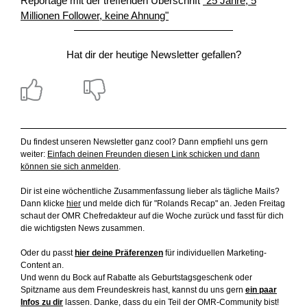
Reportage mit der treffenden Überschrift
"25 Jahre, 5
Millionen Follower, keine Ahnung"
Hat dir der heutige Newsletter gefallen?
Du findest unseren Newsletter ganz cool? Dann empfiehl uns gern
weiter:
Einfach deinen Freunden diesen Link schicken und dann
können sie sich anmelden
.
Dir ist eine wöchentliche Zusammenfassung lieber als tägliche Mails?
Dann klicke
hier
und melde dich für "Rolands Recap" an. Jeden Freitag
schaut der OMR Chefredakteur auf die Woche zurück und fasst für dich
die wichtigsten News zusammen.
Oder du passt
hier deine Präferenzen
für individuellen Marketing-
Content an.
Und wenn du Bock auf Rabatte als Geburtstagsgeschenk oder
Spitzname aus dem Freundeskreis hast, kannst du uns gern
ein paar
Infos zu dir
lassen. Danke, dass du ein Teil der OMR-Community bist!