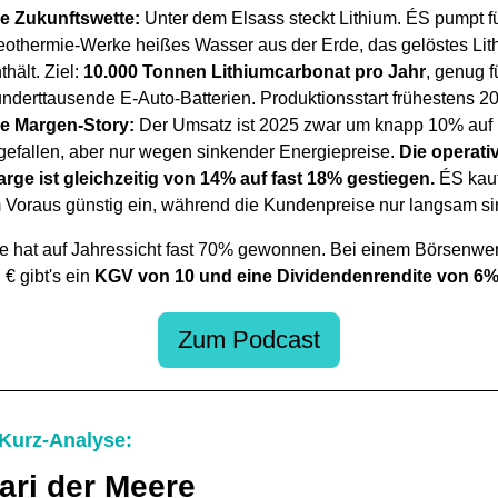
e Zukunftswette:
Unter dem Elsass steckt Lithium. ÉS pumpt f
othermie-Werke heißes Wasser aus der Erde, das gelöstes Lit
thält. Ziel:
10.000 Tonnen Lithiumcarbonat pro Jahr
, genug f
nderttausende E-Auto-Batterien. Produktionsstart frühestens 2
ie Margen-Story:
Der Umsatz ist 2025 zwar um knapp 10% auf 
gefallen, aber nur wegen sinkender Energiepreise.
Die operati
rge ist gleichzeitig von 14% auf fast 18% gestiegen.
ÉS kauf
 Voraus günstig ein, während die Kundenpreise nur langsam si
ie hat auf Jahressicht fast 70% gewonnen. Bei einem Börsenwer
 € gibt's ein
KGV von 10 und eine Dividendenrendite von 6
Zum Podcast
 Kurz-Analyse:
ari der Meere