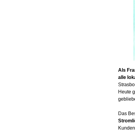
Als Fra
alle lo
Strasbou
Heute g
geblieb
Das Be
Stromli
Kunden 