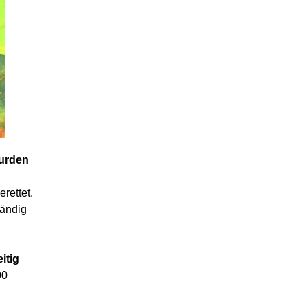
wurden
rettet.
tändig
itig
00