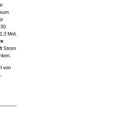
ür
hium
ür
030.
1,3 Mrd.
ve
t Strom
nken.
t von
%
.