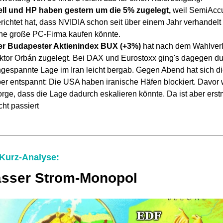
ll und HP haben gestern um die 5% zugelegt,
weil SemiAccu
richtet hat, dass NVIDIA schon seit über einem Jahr verhandelt
ne große PC-Firma kaufen könnte.
er
Budapester Aktienindex BUX (+3%)
hat nach dem Wahlverl
ktor Orbán zugelegt. Bei DAX und Eurostoxx ging's dagegen du
gespannte Lage im Iran leicht bergab. Gegen Abend hat sich d
er entspannt: Die USA haben iranische Häfen blockiert. Davor 
rge, dass die Lage dadurch eskalieren könnte. Da ist aber erst
cht passiert
 Kurz-Analyse:
ässer Strom-Monopol