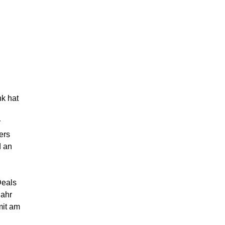
k hat
r
ers
d an
Deals
jahr
mit am