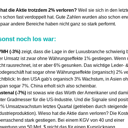
at die Aktie trotzdem 2% verloren?
Weil sie sich in den letzt
 schon fast verdoppelt hat. Gute Zahlen wurden also schon erw
 paar andere Bereiche haben nicht ganz so stark performt.
onst noch los war:
VMH (-3%)
zeigt, dass die Lage in der Luxusbranche schwierig b
r Umsatz ist zwar ohne Währungseffekte 1% gestiegen. Wenn 
cht rausrechnet, ist er aber 6% gesunken. Das wichtige Leder- 
degeschäft hat sogar ohne Währungseffekte (organisch) 2% ve
chtblick: In den USA gab's organisch 3% Wachstum, in Asien o
pan sogar 7%. China erholt sich also scheinbar.
stenal (-7%)
ist sowas wie das Würth der Amerikaner und dami
ter Gradmesser für die US-Industrie. Und die Signale sind posit
% Umsatzwachstum letztes Quartal (getrieben durch steigende
dustrieproduktion). Wieso hat die Aktie dann verloren? Die Kost
erraschend stark gestiegen. Bei einem KGV von 40 und einer
wertung von 50 Mrd. $ reicht das für einen Kursrückgang.