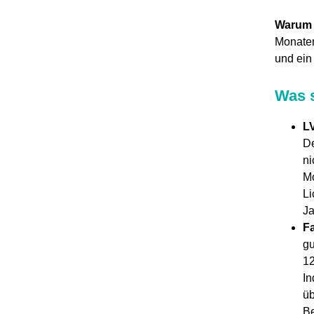
Warum h
Monaten
und ein
Was s
L
De
ni
Mo
Li
Ja
Fa
gu
12
In
üb
Be