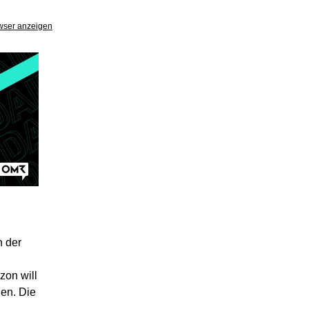
wser anzeigen
:
 der
zon will
hen. Die