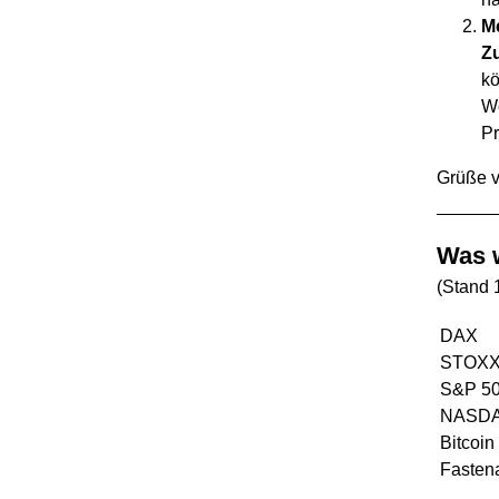
Me
Z
kö
Wo
Pr
Grüße v
Was w
(Stand 
DAX
STOXX
S&P 5
NASD
Bitcoin
Fasten