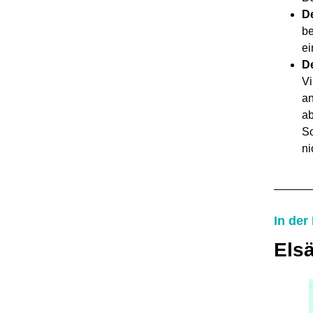
De
be
ei
D
Vi
an
ab
So
ni
In der
Els