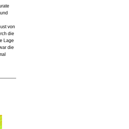
rate
 und
ust von
rch die
ie Lage
war die
mal