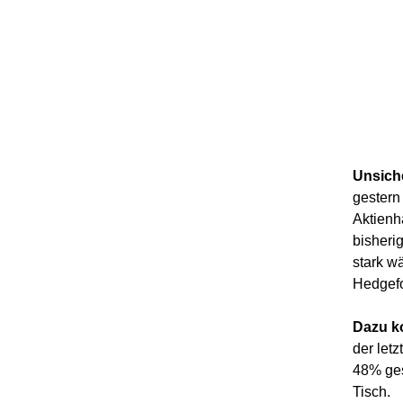
Unsich
gestern
Aktienh
bisheri
stark w
Hedgefo
Dazu k
der let
48% ges
Tisch.