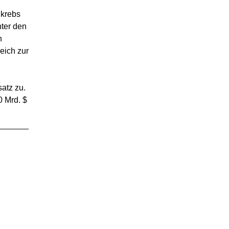
nkrebs
nter den
n
eich zur
atz zu.
0 Mrd. $