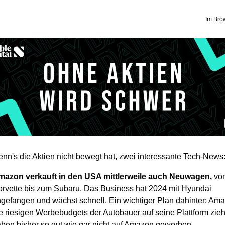
Im Bro
nn's die Aktien nicht bewegt hat, zwei interessante Tech-News
mazon verkauft in den USA mittlerweile auch Neuwagen,
von
rvette bis zum Subaru. Das Business hat 2024 mit Hyundai
gefangen und wächst schnell. Ein wichtiger Plan dahinter: Ama
e riesigen Werbebudgets der Autobauer auf seine Plattform zie
ben bisher so gut wie gar nicht auf Amazon geworben.