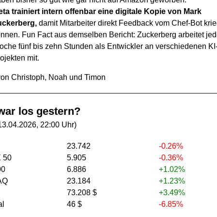
ta trainiert intern offenbar eine digitale Kopie von Mark
uckerberg,
damit Mitarbeiter direkt Feedback vom Chef-Bot kri
nnen. Fun Fact aus demselben Bericht: Zuckerberg arbeitet je
che fünf bis zehn Stunden als Entwickler an verschiedenen KI
ojekten mit.
on Christoph, Noah und Timon
ar los gestern?
13.04.2026, 22:00 Uhr)
23.742
-0.26%
 50
5.905
-0.36%
00
6.886
+1.02%
AQ
23.184
+1.23%
73.208 $
+3.49%
al
46 $
-6.85%