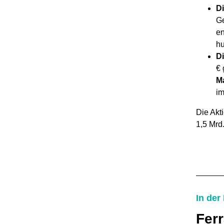
Di
Ge
en
hu
D
€ 
Ma
im
Die Akt
1,5 Mrd.
In der
Ferr