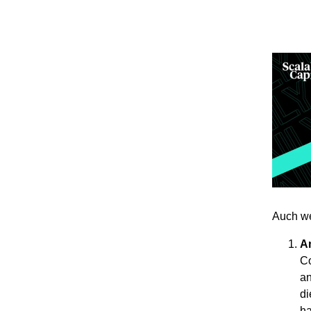
Auch we
A
Co
an
di
ha