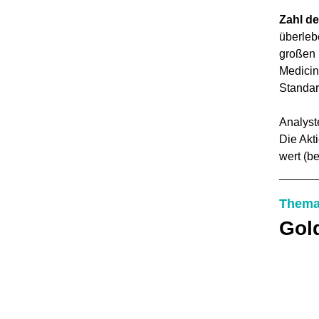
Zahl de
überlebe
großen 
Medicin
Standar
Analyst
Die Akti
wert (b
Thema
Gol