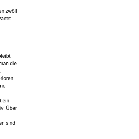
en zwölf
artet
leibt.
man die
&
rloren.
hne
t ein
iv: Über
en sind