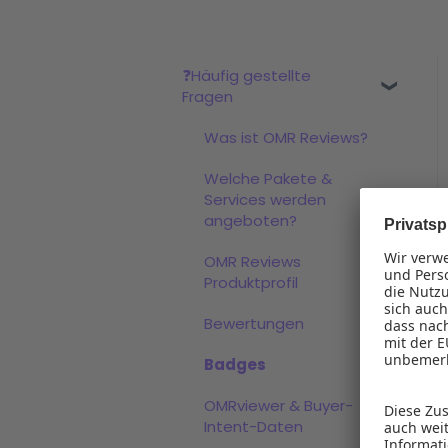
❓Häufig gestellte
Fragen
Was ist OMR Reviews?
Welche Pakete &
Services werden
angeboten?
OMR Reviews
Produktprofil
Bewertungen
Badges
OMRviewer & Buyer-
Intent-Daten