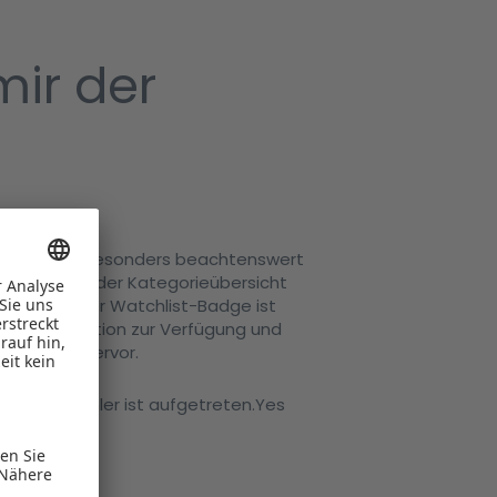
ir der
ols wir als besonders beachtenswert
ksamkeit in der Kategorieübersicht
Vergleich. Der Watchlist-Badge ist
re Kommunikation zur Verfügung und
edIn-Post hervor.
ack! Ein Fehler ist aufgetreten.Yes