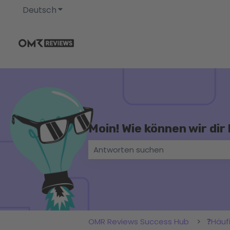
Deutsch
Untermenü für Übersetzungen anzeigen
Moin! Wie können wir dir
Es gibt keine Vorschläge, da das Su
OMR Reviews Success Hub
❓Häuf