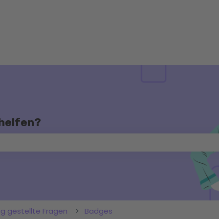
 helfen?
chfeld leer ist.
ig gestellte Fragen
Badges