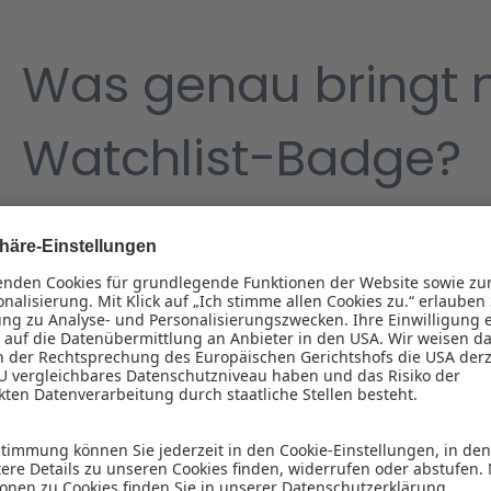
Was genau bringt m
Watchlist-Badge?
Der Watchlist-Badge zeigt unseren Besuchern, welche To
halten. Der Badge sorgt auf diese Weise für mehr Aufmer
und fungiert als Trust-Building-Element im direkten Tool-
auf eurem Profil sichtbar, er steht euch als Datei für eu
wir heben monatlich unsere Watchlist-Tools in einem Link
Wurde deine Frage beantwortet?
Danke für dein Feedb
No
Keine Ergebnisse gefunden