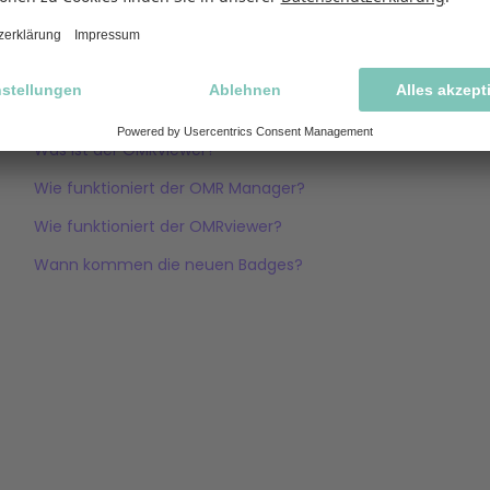
Verwandte Artikel
Wie viele Bewertungen benötige ich, um Leader zu werden 
überholen?
Was ist der OMRviewer?
Wie funktioniert der OMR Manager?
Wie funktioniert der OMRviewer?
Wann kommen die neuen Badges?