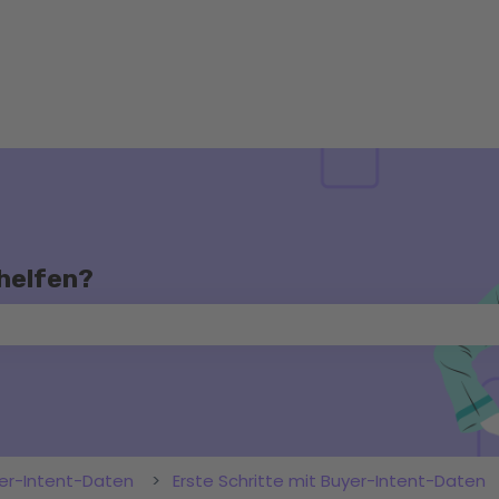
 helfen?
chfeld leer ist.
yer-Intent-Daten
Erste Schritte mit Buyer-Intent-Daten