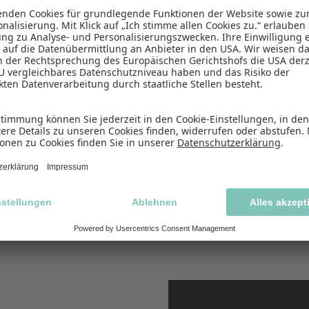
Allgemeine Übersicht
So nutzt du den OMRviewer (Webinar-Aufzei