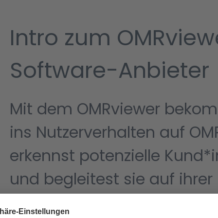
Intro zum OMRviewe
Software-Anbieter
Mit dem OMRviewer bekomm
ins Nutzerverhalten auf OM
erkennst potenzielle Kund*i
und begleitest sie auf ihrer
Schau dir zum Start am besten die
Intro-Videos zum O
loslegen zu können: