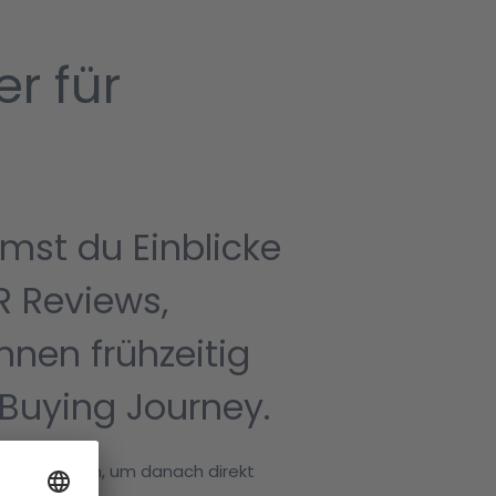
r für
st du Einblicke
R Reviews,
nnen frühzeitig
 Buying Journey.
MRviewer
an, um danach direkt