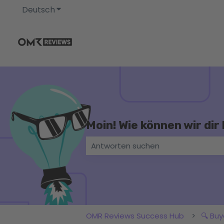
Deutsch
Untermenü für Übersetzungen anzeigen
Moin! Wie können wir dir
Es gibt keine Vorschläge, da das Su
OMR Reviews Success Hub
🔍 Bu