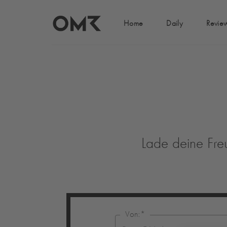
Home
Daily
Revie
Lade deine Fre
Von:
*