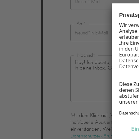
An:
*
Nachricht
Mit dem Klick auf ‚Verschicken‘
individuelle Auswertung von Öff
einverstanden. Weitere Informa
Datenschutzerklärung
. Du kanns