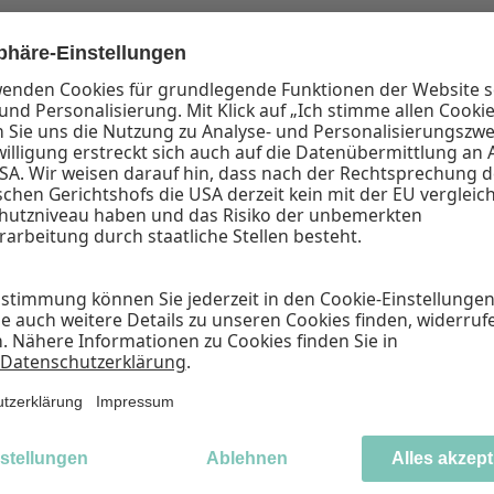
 erklärst du dich mit dem Empfang des ausgewählten Newsletters 
nungs- und Klickraten in Empfängerprofilen zum Zwecke der Ausge
tionen zur Verarbeitung deiner personenbezogenen Daten findest
t dich jederzeit von unserem Newsletter abmelden und damit deine