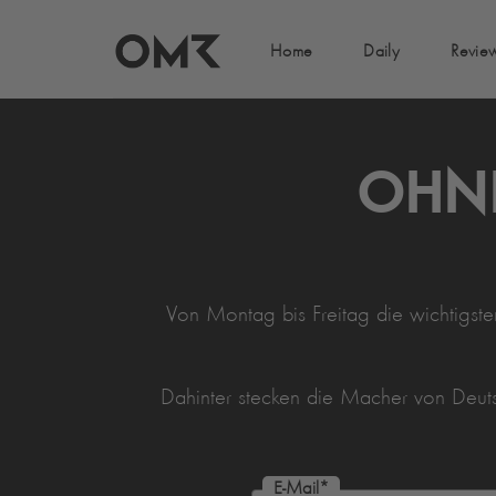
Home
Daily
Revie
OHNE
Von Montag bis Freitag die wichtigst
Dahinter stecken die Macher von Deu
E-Mail
*