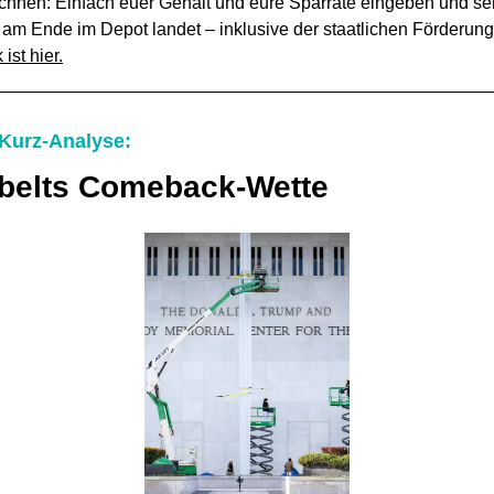
chnen: Einfach euer Gehalt und eure Sparrate eingeben und se
l am Ende im Depot landet – inklusive der staatlichen Förderung
 ist hier.
 Kurz-Analyse:
belts Comeback-Wette