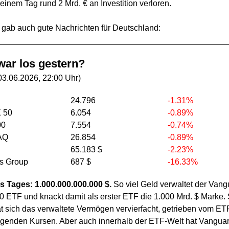
einem Tag rund 2 Mrd. € an Investition verloren.
 gab auch gute Nachrichten für Deutschland:
ar los gestern?
03.06.2026, 22:00 Uhr)
24.796
-1.31%
 50
6.054
-0.89%
00
7.554
-0.74%
AQ
26.854
-0.89%
65.183 $
-2.23%
rs Group
687 $
-16.33%
s Tages:
1.000.000.000.000 $.
So viel Geld verwaltet der Vang
 ETF und knackt damit als erster ETF die 1.000 Mrd. $ Marke. 
t sich das verwaltete Vermögen vervierfacht, getrieben vom E
igenden Kursen. Aber auch innerhalb der ETF-Welt hat Vangua