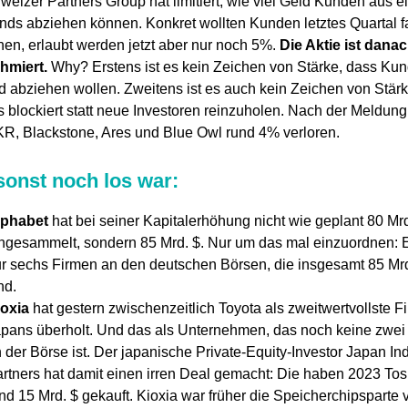
weizer Partners Group hat limitiert, wie viel Geld Kunden aus 
onds abziehen können. Konkret wollten Kunden letztes Quartal 
hen, erlaubt werden jetzt aber nur noch 5%.
Die Aktie ist
danac
hmiert.
Why? Erstens ist es kein Zeichen von Stärke, dass Ku
ld abziehen wollen. Zweitens ist es auch kein Zeichen von Stär
 blockiert statt neue Investoren reinzuholen. Nach der Meldun
R, Blackstone, Ares und Blue Owl rund 4% verloren.
onst noch los war:
lphabet
hat bei seiner Kapitalerhöhung nicht wie geplant 80 Mrd
ngesammelt, sondern 85 Mrd. $. Nur um das mal einzuordnen: E
r sechs Firmen an den deutschen Börsen, die insgesamt 85 Mrd
nd.
oxia
hat gestern zwischenzeitlich Toyota als zweitwertvollste F
pans überholt. Und das als Unternehmen, das noch keine zwei
 der Börse ist. Der japanische Private-Equity-Investor Japan Ind
rtners hat damit einen irren Deal gemacht: Die haben 2023 Tos
nd 15 Mrd. $ gekauft. Kioxia war früher die Speicherchipsparte 