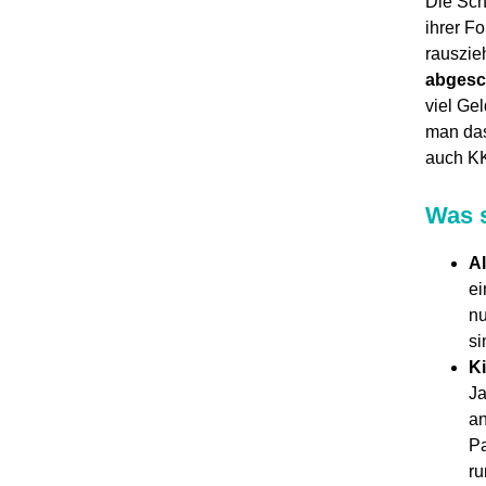
Die Sch
ihrer F
rauszie
abgesc
viel Ge
man das
auch KK
Was s
A
ei
nu
si
Ki
Ja
an
Pa
ru