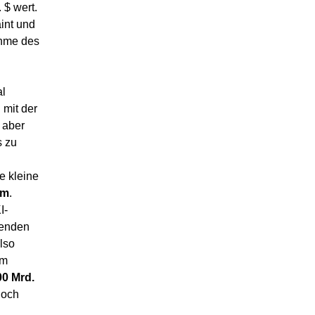
 $ wert.
int und
ahme des
al
 mit der
 aber
s zu
e kleine
om
.
I-
fenden
lso
im
00 Mrd.
hoch