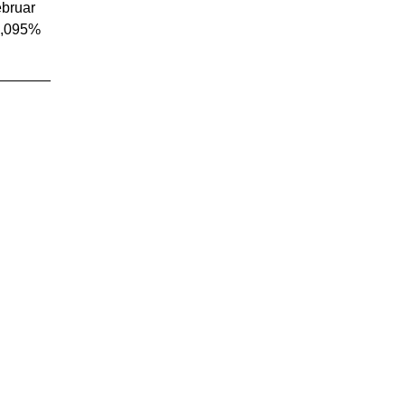
ebruar
 0,095%