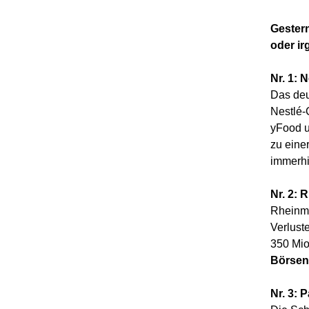
Gestern
oder i
Nr. 1: 
Das deu
Nestlé-
yFood u
zu eine
immerhi
Nr. 2: 
Rheinme
Verlust
350 Mio
Börsenw
Nr. 3: 