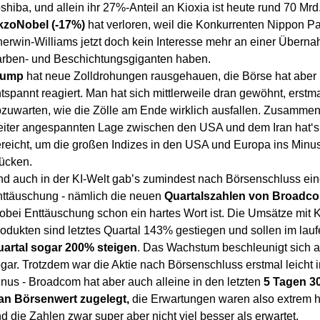
shiba, und allein ihr 27%-Anteil an Kioxia ist heute rund 70 Mrd.
kzoNobel (-17%)
hat verloren, weil die Konkurrenten Nippon Pa
erwin-Williams jetzt doch kein Interesse mehr an einer Übern
rben- und Beschichtungsgiganten haben.
rump
hat neue Zolldrohungen rausgehauen, die Börse hat aber
tspannt reagiert. Man hat sich mittlerweile dran gewöhnt, erstm
zuwarten, wie die Zölle am Ende wirklich ausfallen. Zusammen
iter angespannten Lage zwischen den USA und dem Iran hat‘s
reicht, um die großen Indizes in den USA und Europa ins Minu
ücken.
d auch in der KI-Welt gab’s zumindest nach Börsenschluss ein
ttäuschung - nämlich die neuen
Quartalszahlen von Broadc
bei Enttäuschung schon ein hartes Wort ist. Die Umsätze mit K
odukten sind letztes Quartal 143% gestiegen und sollen im lau
artal sogar 200% steigen
. Das Wachstum beschleunigt sich a
gar. Trotzdem war die Aktie nach Börsenschluss erstmal leicht 
nus - Broadcom hat aber auch alleine in den letzten
5 Tagen 3
an Börsenwert zugelegt,
die Erwartungen waren also extrem 
d die Zahlen zwar super aber nicht viel besser als erwartet.