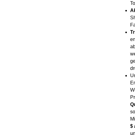
To
A
Sh
Fa
T
en
ab
we
ge
dr
Un
En
Wo
Pr
Qu
so
Mi
$ 
un