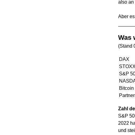
also an 
Aber es
Was w
(Stand 
DAX
STOXX
S&P 5
NASD
Bitcoin
Partne
Zahl de
S&P 500
2022 ha
und ste