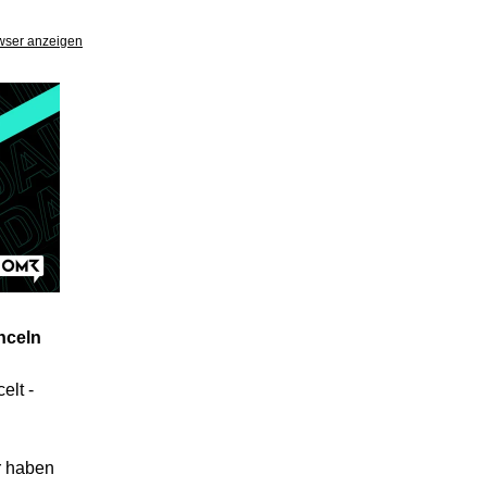
wser anzeigen
nceln
elt -
ir haben