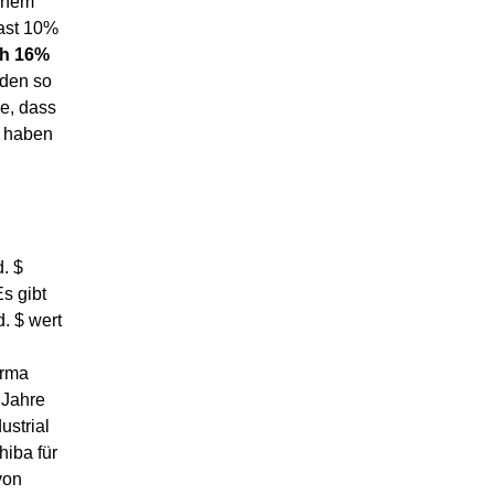
einem
fast 10%
h
16%
nden so
ke, dass
g haben
. $
s gibt
. $ wert
irma
 Jahre
ustrial
hiba für
von