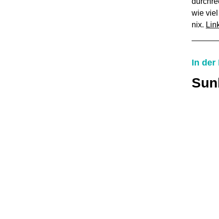
durchre
wie vie
nix.
Link
In der
Sun