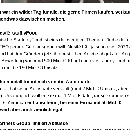
 war ein wilder Tag für alle, die gerne Firmen kaufen, verka
rgendwas dazwischen machen.
Nestlé kauft yFood
tsche Startup yFood ist eins der wenigen Themen, für die der 
CEO gerade Geld ausgeben will. Nestlé hält ja schon seit 202
nd hat den Gründern jetzt ihre restlichen Anteile abgekauft. An
r Bewertung von rund 500 Mio. €. Klingt nach viel, aber yFood 
n um die 150 Mio. € Umsatz.
Rheinmetall trennt sich von der Autosparte
tall hat seine Autosparte verkauft (rund 2 Mrd. € Umsatz, aber
e). Ursprünglich wollten sie mal 1 Mrd. € dafür, rausgekommen si
. €.
Ziemlich enttäuschend, bei einer Firma mit 56 Mrd. €
ert aber auch ziemlich egal.
Partners Group limitiert Abflüsse