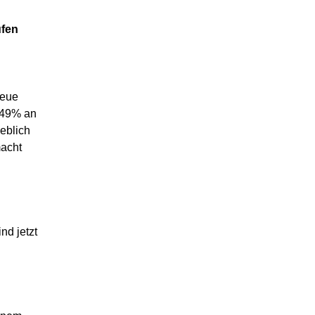
ufen
neue
3 49% an
geblich
macht
nd jetzt